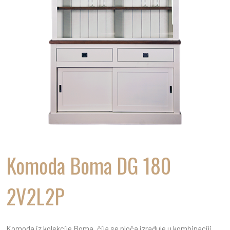
Komoda Boma DG 180
2V2L2P
Komoda iz kolekcije Boma, čija se ploča izrađuje u kombinaciji