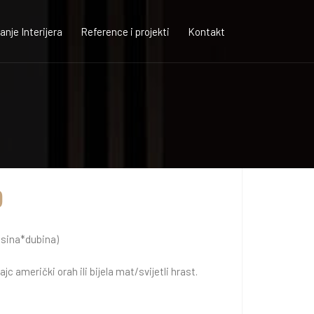
nje Interijera
Reference i projekti
Kontakt
o
isina*dubina)
 američki orah ili bijela mat/svijetli hrast.