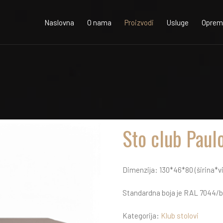
Naslovna
O nama
Proizvodi
Usluge
Oprema
Sto club Paul
Dimenzija: 130*46*80 (širina*v
Standardna boja je RAL 7044/bajc
Kategorija:
Klub stolovi