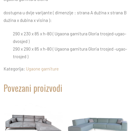
dostupna u dvije varijante ( dimenzije : strana A dužina x strana B
dužina x dubina x visina ):
290 x 230 x 85 x h-80 ( Ugaona garnitura Gloria trosjed-ugao-
dvosjed )
290 x 290 x 85 x h-80 ( Ugaona garnitura Gloria trosjed -ugao-
trosjed )
Kategorija:
Ugaone garniture
Povezani proizvodi