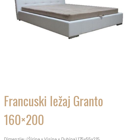
Francuski ležaj Granto
160×200
Dimenzije: (Širina x Visina x Dubina) 175x55x215